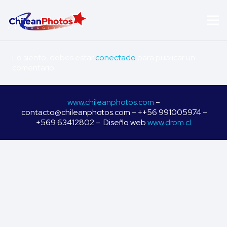
Lo siento, debes estar
conectado
para publicar un
comentario.
www.chileanphotos.com
–
contacto@chileanphotos.com – ++56 991005974 –
+569 63412802 – Diseño web
www.drom.cl