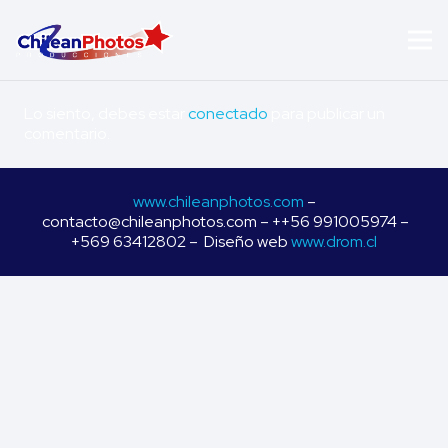
Lo siento, debes estar
conectado
para publicar un
comentario.
www.chileanphotos.com
–
contacto@chileanphotos.com – ++56 991005974 –
+569 63412802 – Diseño web
www.drom.cl