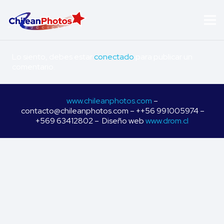
Lo siento, debes estar
conectado
para publicar un
comentario.
www.chileanphotos.com
–
contacto@chileanphotos.com – ++56 991005974 –
+569 63412802 – Diseño web
www.drom.cl